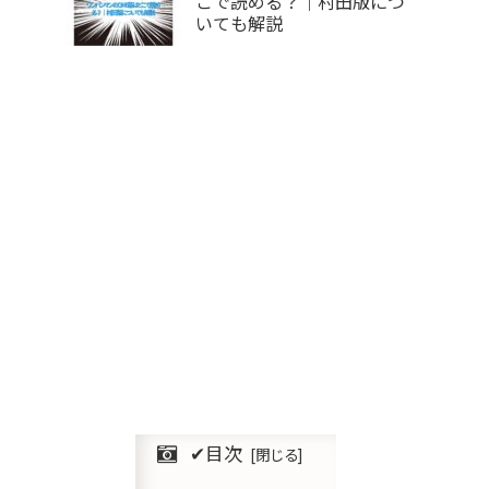
こで読める？｜村田版につ
いても解説
✔︎目次