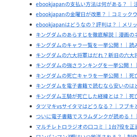
ebookjapanの支払い方法は何がある？ 
ebookjapanの金曜日が改悪？｜コミッ
ebookjapanはどうなの？評判は？｜メ
キングダムのあらすじを徹底解説｜漫画の
キングダムのキャラ一覧を一挙公開！｜読
キングダムの六大将軍はだれ？新旧の六大
キングダムの強さランキングを一挙公開！
キングダムの死亡キャラを一挙公開！｜死
キングダムを電子書籍で読むなら安いのは
キングダム王騎が死亡した経緯とは？｜死
タツマキvsサイタマはどうなる？｜フブキ
ついに電子書籍でスラムダンクが読める！
マルチレトロラジオの口コミ｜1台7役を正
ワンパンマン3期はいつ放送される？｜制