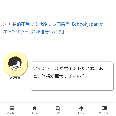
＞＞ 数的不利でも快勝する司馬尚【ebookjapanで
70％OFFクーポン6冊分つかう】
ツインテールがポイントだよね。あ
と、体格が巨大すぎない？
ハヤブサ
5位：満羽(まんう)
メニュー
ホーム
検索
トップ
サイドバー