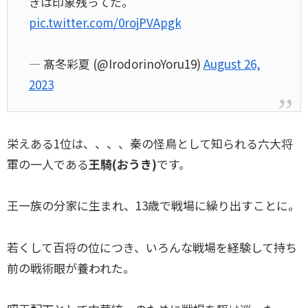
きは印象残ってた。
pic.twitter.com/0rojPVApgk
— 髙冬彩夏 (@IrodorinoYoru19)
August 26,
2023
栄えある1位は、、、、秦の怪鳥として知られる六大将
軍の一人である
王騎(おうき)
です。
王一族の分家に生まれ、13歳で戦場に繰り出すことに。
若くして百将の位につき、いろんな戦場を経験して持ち
前の戦術眼が養われた。