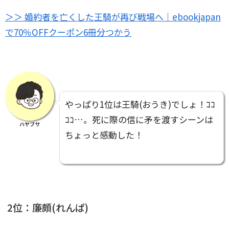
＞＞ 婚約者を亡くした王騎が再び戦場へ｜ebookjapan
で70％OFFクーポン6冊分つかう
やっぱり1位は王騎(おうき)でしょ！ｺｺ
ｺｺ…。死に際の信に矛を渡すシーンは
ハヤブサ
ちょっと感動した！
2位：廉頗(れんぱ)