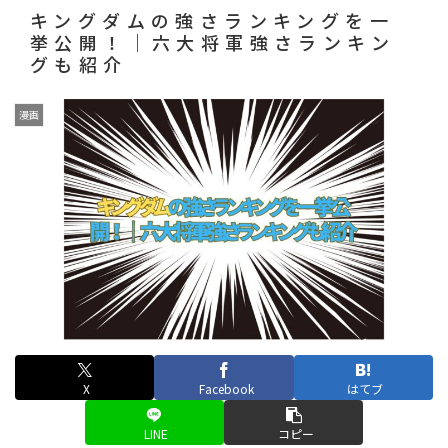
キングダムの強さランキングを一
挙公開！｜六大将軍強さランキン
グも紹介
漫画
X
Facebook
はてブ
LINE
コピー