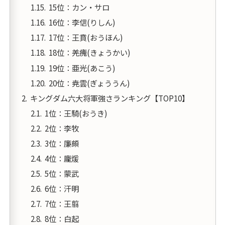
15位：カン・サロ
16位：李信(りしん)
17位：王賁(おうほん)
18位：羌瘣(きょうかい)
19位：亜光(あこう)
20位：尭雲(ぎょううん)
キングダム六大将軍強さランキング【TOP10】
1位：王騎(おうき)
2位：李牧
3位：廉頗
4位：龐煖
5位：蒙武
6位：汗明
7位：王翦
8位：白起