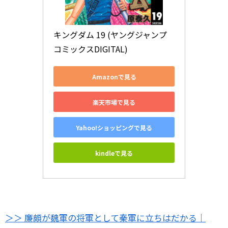
キングダム 19 (ヤングジャンプ
コミックスDIGITAL)
Amazonで見る
楽天市場で見る
Yahoo!ショッピングで見る
kindleで見る
＞＞ 廉頗が魏軍の将軍として秦軍に立ちはだかる｜