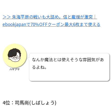
＞＞ 朱海平原の戦いも大詰め。信と龐煖が激突｜
ebookjapanで70％OFFクーポン最大6枚まで使える
なんか魔法とは使えそうな雰囲気があ
るよね。
ハヤブサ
4位：司馬尚(しばしょう)