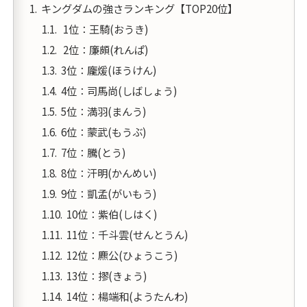
キングダムの強さランキング【TOP20位】
1位：王騎(おうき)
2位：廉頗(れんぱ)
3位：龐煖(ほうけん)
4位：司馬尚(しばしょう)
5位：満羽(まんう)
6位：蒙武(もうぶ)
7位：騰(とう)
8位：汗明(かんめい)
9位：凱孟(がいもう)
10位：紫伯(しはく)
11位：千斗雲(せんとうん)
12位：麃公(ひょうこう)
13位：摎(きょう)
14位：楊端和(ようたんわ)