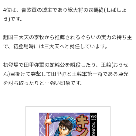
4位は、青歌軍の城主であり総大将の
司馬尚(しばしょ
う)
です。
趙国三大天の李牧から推薦されるぐらいの実力の持ち主
で、初登場時には三大天へと就任しています。
初登場で田里弥軍の蛇輪公を瞬殺したり、王翦(おうせ
ん)目掛けて突撃して田里弥と王翦軍第一将である亜光
を討ち取ったりと…強い印象です。