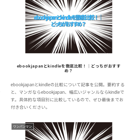
ebookjapanとkindleを徹底比較！｜どっちがおすす
め？
う
ebookjapanとkindleの比較について記事を公開。要約する
で
と、マンガならebookjapan、幅広いジャンルならkindleで
で
す。具体的な項目別に比較しているので、ぜひ最後までお
付き合いください。
ワンパンマン