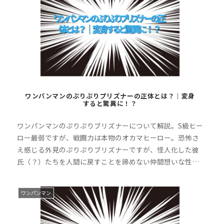
ワンパンマンのぷりぷりプリズナーの正体とは？｜変身
すると驚異に！？
と
ワンパンマンのぷりぷりブリズナーについて解説。S級ヒー
ロ
ロー最弱ですが、戦闘力は本物のオカマヒーロー。恐怖さ
え感じる外見のぷりぷりブリズナーですが、怪人化した彼
氏（？）たちを人間に戻すことを諦めない仲間想いな性格
でもあります。ぜひ最後までお付き合いください。
ワンパンマン