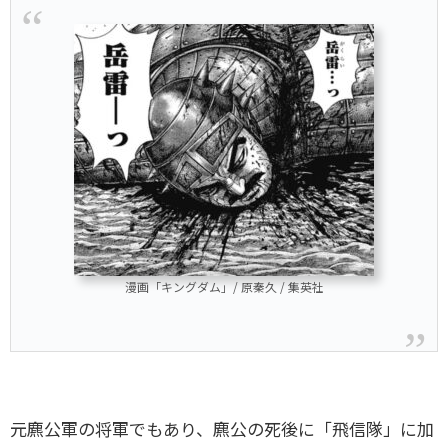
漫画「キングダム」/ 原秦久 / 集英社
元麃公軍の将軍でもあり、麃公の死後に「飛信隊」に加