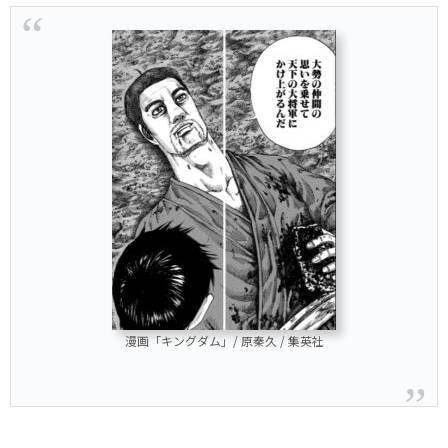
漫画「キングダム」/ 原秦久 / 集英社