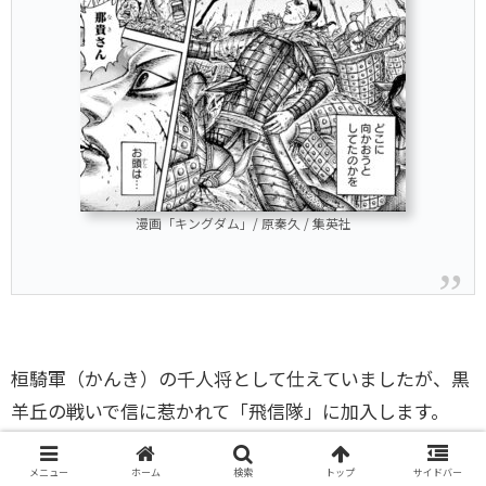
漫画「キングダム」/ 原秦久 / 集英社
桓騎軍（かんき）の千人将として仕えていましたが、黒
羊丘の戦いで信に惹かれて「飛信隊」に加入します。
メニュー
ホーム
検索
トップ
サイドバー