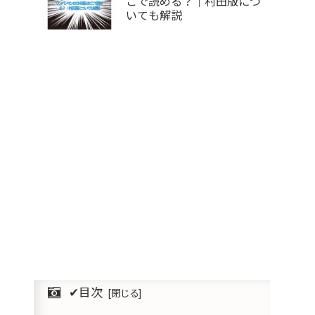
こで読める？｜村田版につ
いても解説
✔︎目次