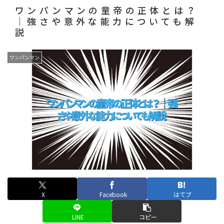
ワンパンマンの童帝の正体とは？
｜強さや意外な能力についても解
説
ワンパンマン
X
Facebook
はてブ
LINE
コピー