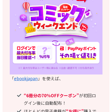
「
ebookjapan
」を使えば、
“6冊分の70%OFFクーポン”
が初回ロ
グイン後に自動配布！
ほとんどの電子書籍が
“お得に”
購入で