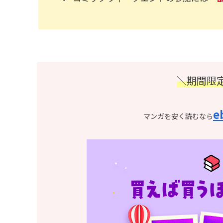
＼期間限
e
マンガを安く読むなら