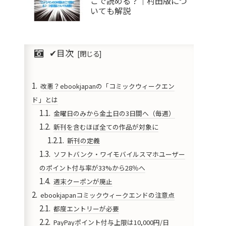
こで読める？｜村田版につ
いても解説
✔︎目次
改悪？ebookjapanの「コミックウィークエン
ド」とは
金曜日のみから金土日の3日間へ（毎週）
新刊を含むほぼ全ての作品が対象に
新刊の定義
ソフトバンク・ワイモバイルスマホユーザー
のポイント付与率が33%から28％へ
週末クーポンが廃止
ebookjapanコミックウィークエンドの注意点
都度エントリーが必要
PayPayポイント付与上限は10,000円/日