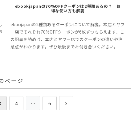
ebookjapanの70%OFFクーポンは2種類あるの？｜お
得な使い方も解説
し
eboojapanの2種類あるクーポンについて解説。本店とヤフ
声
ー店でそれぞれ70%OFFクーポンが6枚ずつもらえます。こ
の記事を読めば、本店とヤフー店でのクーポンの違いや注
意点がわかります。ぜひ最後までお付き合いください。
のページ
次
3
4
…
6
へ