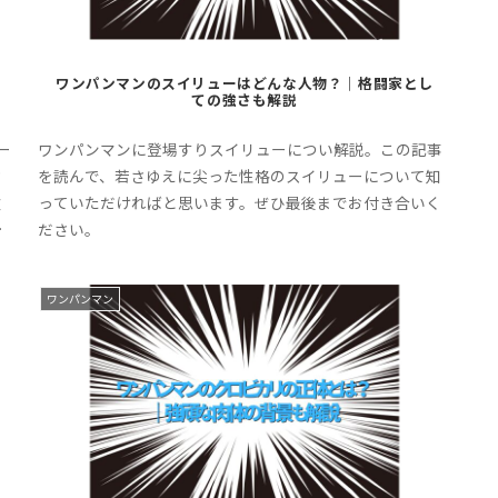
ワンパンマンのスイリューはどんな人物？｜格闘家とし
ての強さも解説
ー
ワンパンマンに登場すりスイリューについ解説。この記事
さ
を読んで、若さゆえに尖った性格のスイリューについて知
彼
っていただければと思います。ぜひ最後までお付き合いく
格
ださい。
ワンパンマン